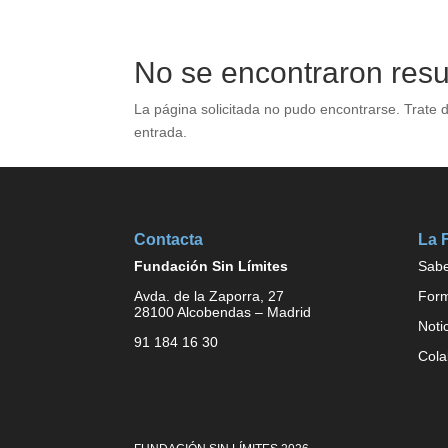
No se encontraron resu
La página solicitada no pudo encontrarse. Trate d
entrada.
Contacta
La 
Fundación Sin Límites
Sab
Avda. de la Zaporra, 27
For
28100 Alcobendas – Madrid
Noti
91 184 16 30
Cola