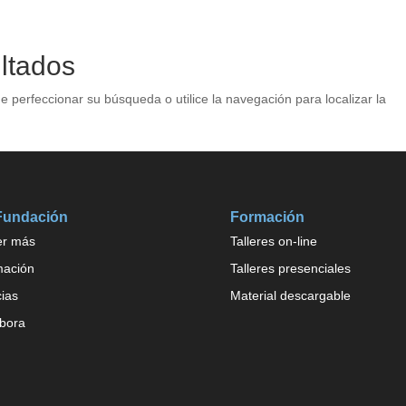
Inicio
Fundación
Fo
ltados
e perfeccionar su búsqueda o utilice la navegación para localizar la
Fundación
Formación
er más
Talleres on-line
mación
Talleres presenciales
cias
Material descargable
bora