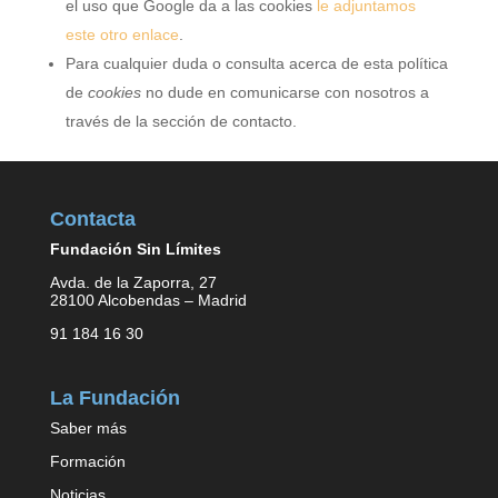
el uso que Google da a las cookies
le adjuntamos
este otro enlace
.
Para cualquier duda o consulta acerca de esta política
de
cookies
no dude en comunicarse con nosotros a
través de la sección de contacto.
Contacta
Fundación Sin Límites
Avda. de la Zaporra, 27
28100 Alcobendas – Madrid
91 184 16 30
La Fundación
Saber más
Formación
Noticias